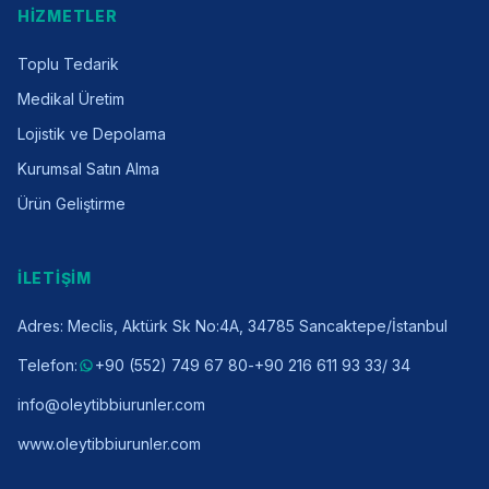
HİZMETLER
Toplu Tedarik
Medikal Üretim
Lojistik ve Depolama
Kurumsal Satın Alma
Ürün Geliştirme
İLETİŞİM
Adres
:
Meclis, Aktürk Sk No:4A, 34785 Sancaktepe/İstanbul
Telefon
:
+90 (552) 749 67 80
-
+90 216 611 93 33
/ 34
info@oleytibbiurunler.com
www.oleytibbiurunler.com