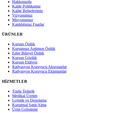
Hakkımızda
Kalite Politikamız
Kalite Belgelerimiz
Vizyonumuz
Misyonumuz
Katıldığımız Fuarlar
ÜRÜNLER
Kurşun Önlük
Kurşunsuz Antimon Önlük
Edge Bilayer Önlük
Kurşun Gözlük
Kurşun Eldiven
Radyasyon Koruyucu Aksesuarlar
Radyasyon Koruyucu Ekipmanlar
HİZMETLER
Toplu Tedarik
Medikal Üretim
Lojistik ve Depolama
Kurumsal Satın Alma
Ürün Geliştirme