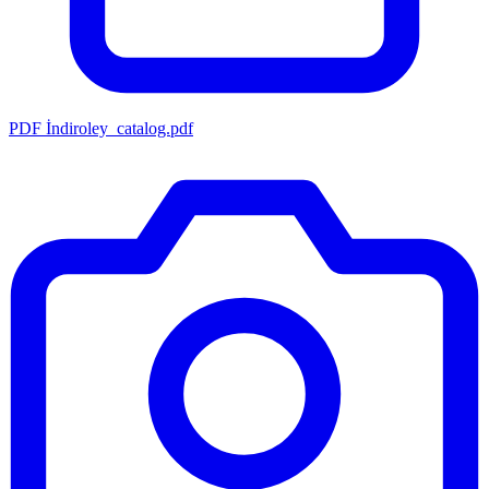
PDF İndir
oley_catalog.pdf