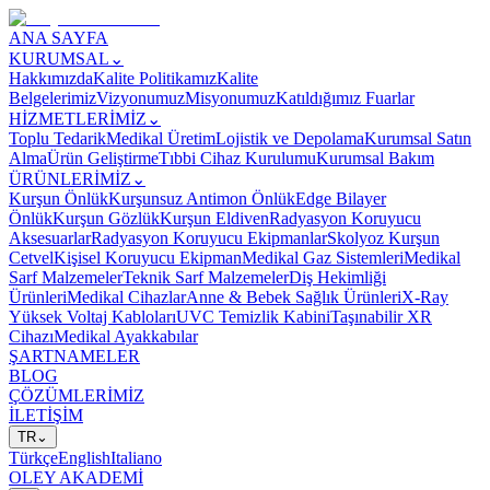
ANA SAYFA
KURUMSAL
⌄
Hakkımızda
Kalite Politikamız
Kalite
Belgelerimiz
Vizyonumuz
Misyonumuz
Katıldığımız Fuarlar
HİZMETLERİMİZ
⌄
Toplu Tedarik
Medikal Üretim
Lojistik ve Depolama
Kurumsal Satın
Alma
Ürün Geliştirme
Tıbbi Cihaz Kurulumu
Kurumsal Bakım
ÜRÜNLERİMİZ
⌄
Kurşun Önlük
Kurşunsuz Antimon Önlük
Edge Bilayer
Önlük
Kurşun Gözlük
Kurşun Eldiven
Radyasyon Koruyucu
Aksesuarlar
Radyasyon Koruyucu Ekipmanlar
Skolyoz Kurşun
Cetvel
Kişisel Koruyucu Ekipman
Medikal Gaz Sistemleri
Medikal
Sarf Malzemeler
Teknik Sarf Malzemeler
Diş Hekimliği
Ürünleri
Medikal Cihazlar
Anne & Bebek Sağlık Ürünleri
X-Ray
Yüksek Voltaj Kabloları
UVC Temizlik Kabini
Taşınabilir XR
Cihazı
Medikal Ayakkabılar
ŞARTNAMELER
BLOG
ÇÖZÜMLERİMİZ
İLETİŞİM
TR
⌄
Türkçe
English
Italiano
OLEY AKADEMİ